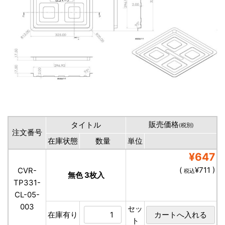
販売価格
タイトル
(税別)
注文番号
在庫状態
数量
単位
¥647
(
¥711 )
CVR-
税込
無色 3枚入
TP331-
CL-05-
003
セッ
在庫有り
ト