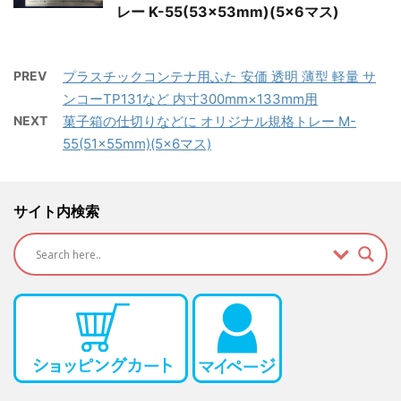
レー K-55(53×53mm)(5×6マス)
PREV
プラスチックコンテナ用ふた 安価 透明 薄型 軽量 サ
ンコーTP131など 内寸300mm×133mm用
NEXT
菓子箱の仕切りなどに オリジナル規格トレー M-
55(51×55mm)(5×6マス)
サイト内検索