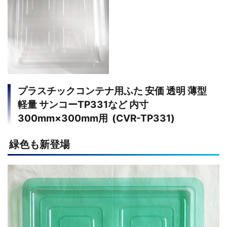
プラスチックコンテナ用ふた 安価 透明 薄型
軽量 サンコーTP331など 内寸
300mm×300mm用 (CVR-TP331)
緑色も新登場