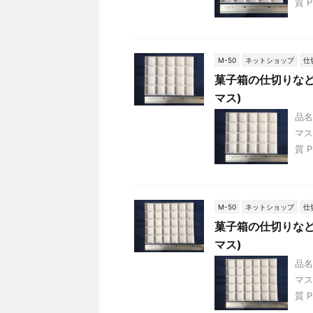
質 P
M-50
ネットショップ
仕
菓子箱の仕切りなどに
マス)
品名
マス
質 P
M-50
ネットショップ
仕
菓子箱の仕切りなどに
マス)
品名
マス
質 P