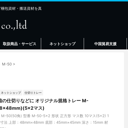
ど梱包資材・搬送資材を真
取扱商品・サービス
ネットショップ
中国貿易支援
>
M-50
>
ネットショップ
仕切りトレー
箱の仕切りなどに オリジナル規格トレー M-
48×48mm)(5×2マス)
M-50(50角) 型番 M-50-5×2 形状 正方形 マス数 10マス(5×2) 1
寸法 上部：48mm×48mm 底部：45mm×45mm 深さ：15mm 材