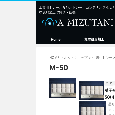
工業用トレー、食品用トレー、コンテナ用フタな
空成形加工で製造・販売
Home
真空成形加工
HOME
>
ネットショップ
>
仕切りトレー
M-50
M-50
菓子
50(
品名 
マス