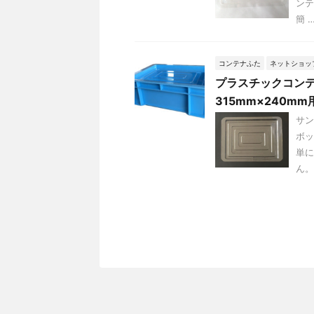
ンテ
簡 
コンテナふた
ネットショッ
プラスチックコンテ
315mm×240mm
サン
ボッ
単に
ん。