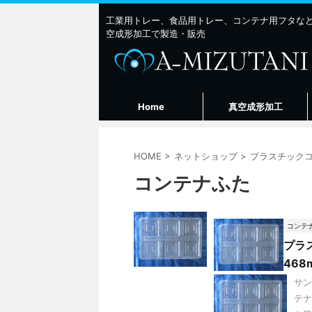
工業用トレー、食品用トレー、コンテナ用フタな
空成形加工で製造・販売
Home
真空成形加工
HOME
>
ネットショップ
>
プラスチック
コンテナふた
コンテ
プラ
468
サン
テナ