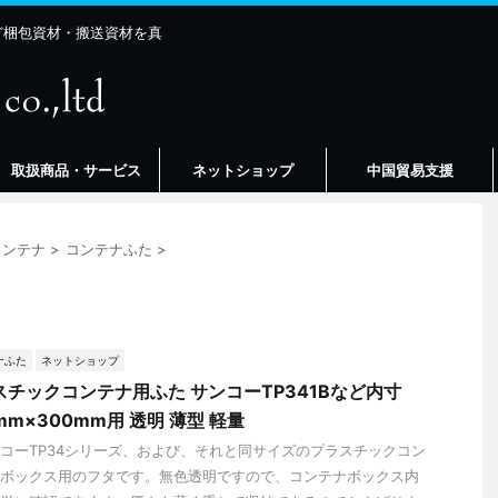
ど梱包資材・搬送資材を真
取扱商品・サービス
ネットショップ
中国貿易支援
コンテナ
>
コンテナふた
>
ナふた
ネットショップ
スチックコンテナ用ふた サンコーTP341Bなど内寸
mm×300mm用 透明 薄型 軽量
コーTP34シリーズ、および、それと同サイズのプラスチックコン
ボックス用のフタです。無色透明ですので、コンテナボックス内