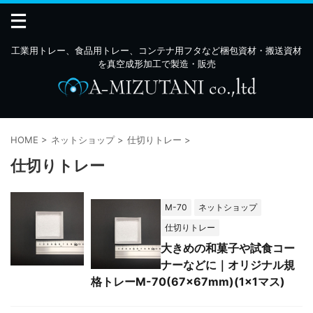
工業用トレー、食品用トレー、コンテナ用フタなど梱包資材・搬送資材
を真空成形加工で製造・販売
HOME
>
ネットショップ
>
仕切りトレー
>
仕切りトレー
M-70
ネットショップ
仕切りトレー
大きめの和菓子や試食コー
ナーなどに｜オリジナル規
格トレーM-70(67×67mm)(1×1マス)