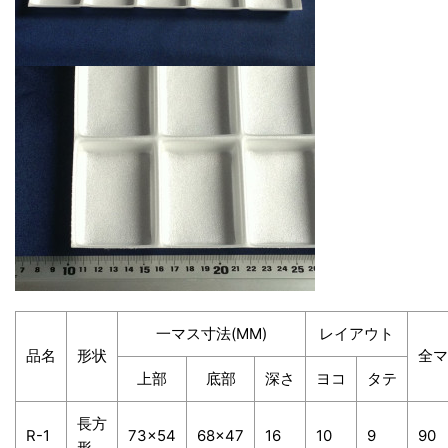
一マス寸法(MM)
レイアウト
品名
形状
全マ
上部
底部
深さ
ヨコ
タテ
長方
R-1
73×54
68×47
16
10
9
90
形