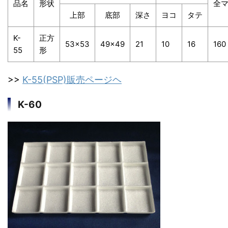
品名
形状
全
上部
底部
深さ
ヨコ
タテ
K-
正方
53×53
49×49
21
10
16
160
55
形
>>
K-55(PSP)販売ページヘ
K-60