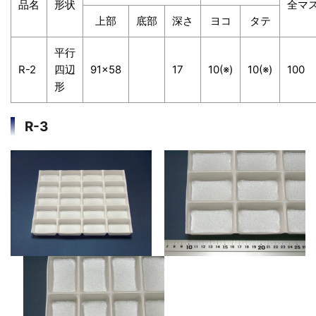
品名
形状
全マ
上部
底部
深さ
ヨコ
タテ
平行
R-2
四辺
91×58
17
10(※)
10(※)
100
形
R-3