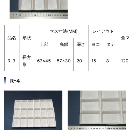
一マス寸法(MM)
レイアウト
品名
形状
全マ
上部
底部
深さ
ヨコ
タテ
長方
R-3
67×45
57×30
20
15
8
120
形
R-4