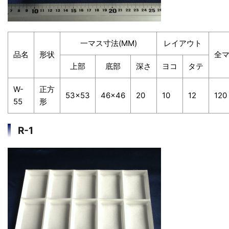
一マス寸法(MM)
レイアウト
品名
形状
全
上部
底部
深さ
ヨコ
タテ
W-
正方
53×53
46×46
20
10
12
120
55
形
R-1