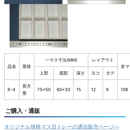
一マス寸法(MM)
レイアウト
品名
形状
全マ
上部
底部
深さ
ヨコ
タテ
長方
R-4
75×50
60×30
15
12
9
108
形
ご購入・通販
オリジナル規格マス目トレーの通信販売ページへ