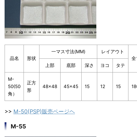
一マス寸法(MM)
レイアウト
品名
形状
全
上部
底部
深さ
ヨコ
タテ
M-
正方
50(50
48×48
45×45
15
12
15
18
形
角）
>>
M-50(PSP)販売ページヘ
M-55