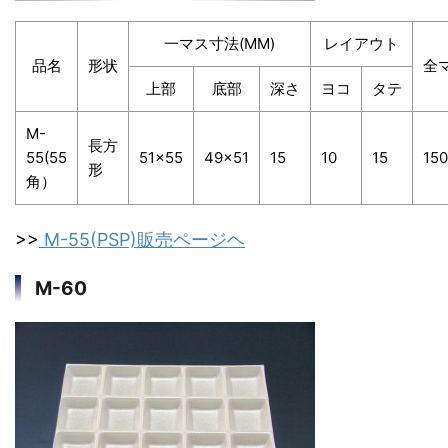
一マス寸法(MM)
レイアウト
品名
形状
全
上部
底部
深さ
ヨコ
タテ
M-
長方
55(55
51×55
49×51
15
10
15
150
形
角）
>>
M-55(PSP)販売ページヘ
M-60