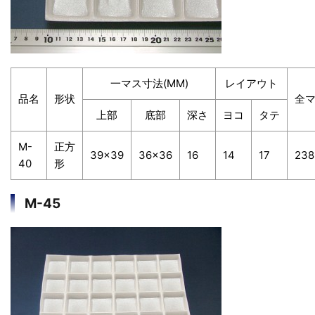
一マス寸法(MM)
レイアウト
品名
形状
全
上部
底部
深さ
ヨコ
タテ
M-
正方
39×39
36×36
16
14
17
238
40
形
M-45