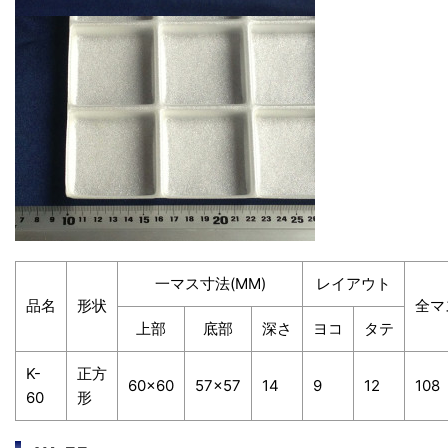
一マス寸法(MM)
レイアウト
品名
形状
全マ
上部
底部
深さ
ヨコ
タテ
K-
正方
60×60
57×57
14
9
12
108
60
形