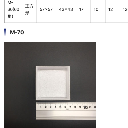
M-
正方
60(60
57×57
43×43
17
10
12
12
形
角)
M-70