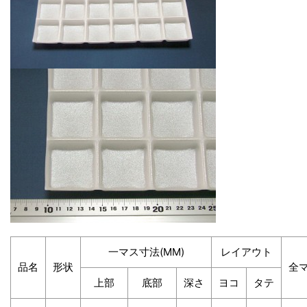
一マス寸法(MM)
レイアウト
品名
形状
全
上部
底部
深さ
ヨコ
タテ